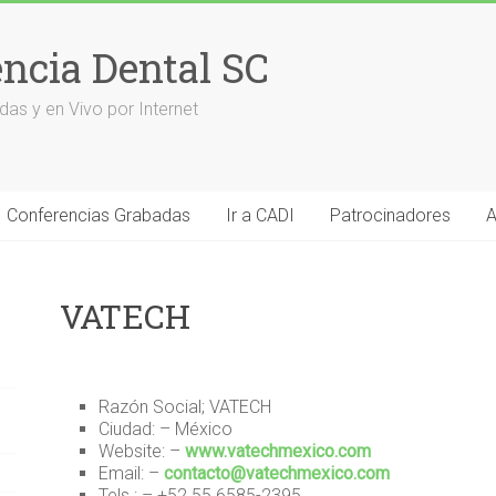
encia Dental SC
das y en Vivo por Internet
Conferencias Grabadas
Ir a CADI
Patrocinadores
A
VATECH
Razón Social; VATECH
Ciudad: – México
Website: –
www.vatechmexico.com
Email: –
contacto@vatechmexico.com
Tels.: – +52 55 6585-2395