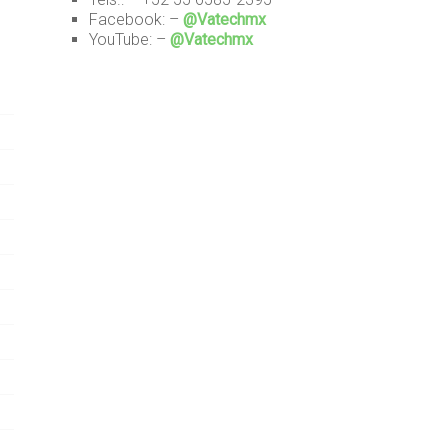
Facebook: –
@Vatechmx
YouTube: –
@Vatechmx