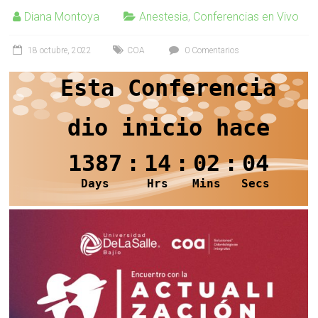
Diana Montoya
Anestesia
,
Conferencias en Vivo
18 octubre, 2022
COA
0 Comentarios