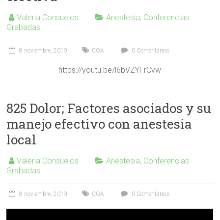
Valeria Consuelos
Anestesia
,
Conferencias
Grabadas
8 noviembre, 2019
COA
0 Comentarios
https://youtu.be/l6bVZYFrCvw
825 Dolor; Factores asociados y su
manejo efectivo con anestesia
local
Valeria Consuelos
Anestesia
,
Conferencias
Grabadas
8 noviembre, 2019
COA
0 Comentarios