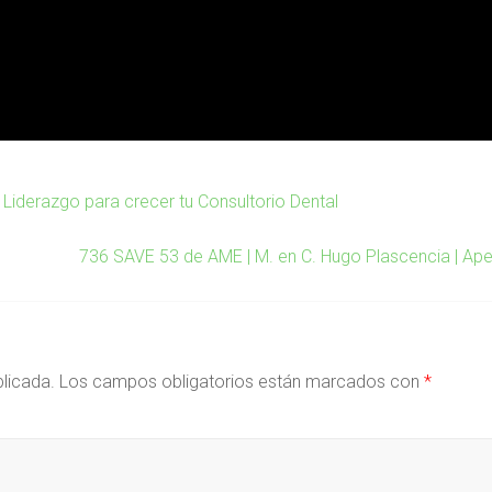
e Liderazgo para crecer tu Consultorio Dental
736 SAVE 53 de AME | M. en C. Hugo Plascencia | Ap
blicada.
Los campos obligatorios están marcados con
*