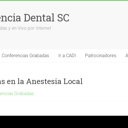
encia Dental SC
das y en Vivo por Internet
Conferencias Grabadas
Ir a CADI
Patrocinadores
A
 en la Anestesia Local
rencias Grabadas