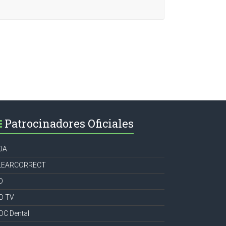
Patrocinadores Oficiales
OA
LEARCORRECT
D
CD TV
DC Dental