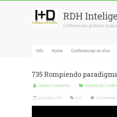
Saltar
al
RDH Intelig
contenido
Conferencias gratuitas Graba
Info
Home
Conferencias en Vivo
735 Rompiendo paradigmas
Valeria Consuelos
Anestesia
,
Confe
25 octubre, 2019
COA
0 Comentarios