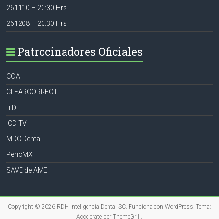
261110 – 20:30 Hrs
261208 – 20:30 Hrs
Patrocinadores Oficiales
COA
CLEARCORRECT
I+D
ICD TV
MDC Dental
PerioMX
SAVE de AME
Copyright © 2026
RDH Inteligencia Dental SC
. Funciona con
WordPress
. Tema:
Accelerate por
ThemeGrill
.