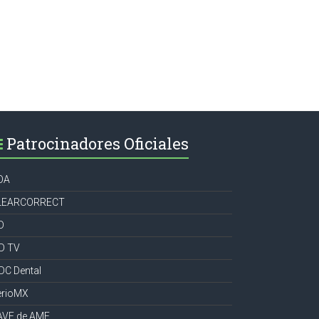
Patrocinadores Oficiales
OA
LEARCORRECT
D
CD TV
DC Dental
erioMX
AVE de AME