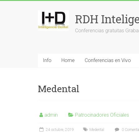
Saltar
al
RDH Intelig
contenido
Conferencias gratuitas Graba
Info
Home
Conferencias en Vivo
Medental
admin
Patrocinadores Oficiales
24 octubre, 2019
Medental
0 Comenta