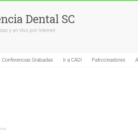
encia Dental SC
das y en Vivo por Internet
Conferencias Grabadas
Ir a CADI
Patrocinadores
A
rios