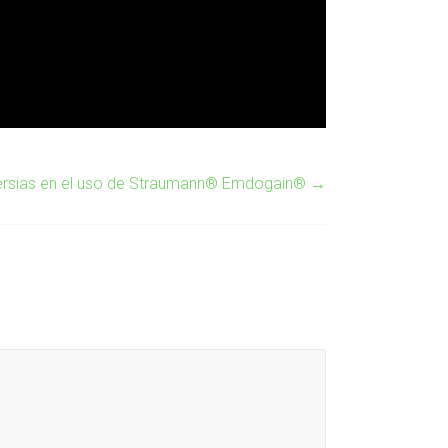
ersias en el uso de Straumann® Emdogain®
→