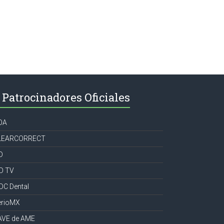
Patrocinadores Oficiales
OA
LEARCORRECT
D
CD TV
DC Dental
erioMX
AVE de AME