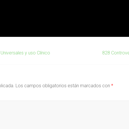
Universales y uso Clínico
828 Controv
blicada.
Los campos obligatorios están marcados con
*