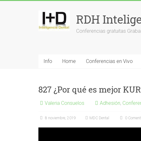
Saltar
al
RDH Intelig
contenido
Conferencias gratuitas Graba
Info
Home
Conferencias en Vivo
827 ¿Por qué es mejor K
Valeria Consuelos
Adhesión
,
Confere
8 noviembre, 2019
MDC Dental
0 Coment