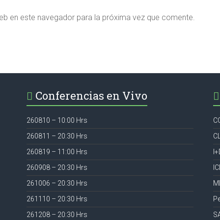
eb en este navegador para la próxima vez que comente.
Conferencias en Vivo
260810 – 10:00 Hrs
C
260811 – 20:30 Hrs
C
260819 – 11:00 Hrs
I+
260908 – 20:30 Hrs
I
261006 – 20:30 Hrs
M
261110 – 20:30 Hrs
P
261208 – 20:30 Hrs
S