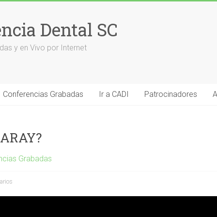
encia Dental SC
das y en Vivo por Internet
Conferencias Grabadas
Ir a CADI
Patrocinadores
A
URARAY?
ncias Grabadas
arios