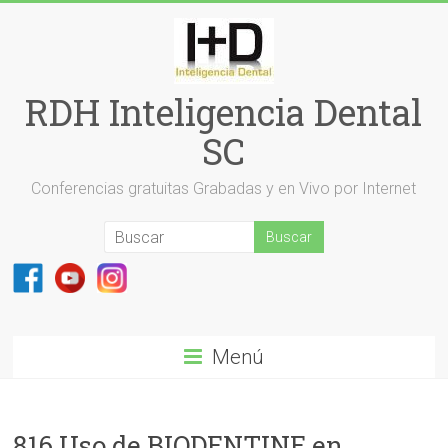
Saltar
al
contenido
RDH Inteligencia Dental
SC
Conferencias gratuitas Grabadas y en Vivo por Internet
Menú
816 Uso de BIODENTINE en