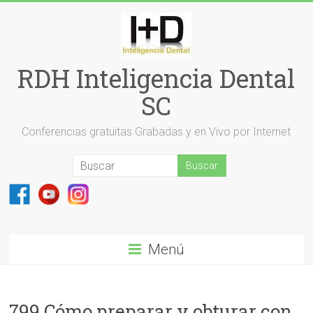
Saltar
al
contenido
RDH Inteligencia Dental
SC
Conferencias gratuitas Grabadas y en Vivo por Internet
Menú
799 Cómo preparar y obturar con