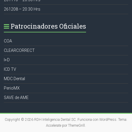
261208 – 20:30 Hrs
Patrocinadores Oficiales
COA
CLEARCORRECT
I+D
ICD TV
MDC Dental
PerioMX
SAVE de AME
Copyright © 2026
RDH Inteligencia Dental SC
. Funciona con
WordPress
. Tema:
Accelerate por
ThemeGrill
.