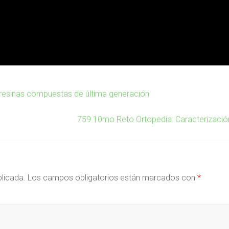
 resinas compuestas de última generación
759 10mo Reto Ortopedia: Caracterizació
blicada.
Los campos obligatorios están marcados con
*