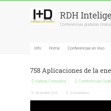
Saltar
al
RDH Intelig
contenido
Conferencias gratuitas Graba
Info
Home
Conferencias en Vivo
758 Aplicaciones de la en
Valeria Consuelos
Conferencias Gra
28 octubre, 2019
0 Comentarios