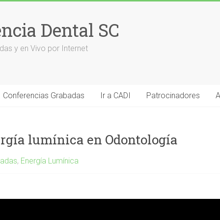
encia Dental SC
das y en Vivo por Internet
Conferencias Grabadas
Ir a CADI
Patrocinadores
A
ergía lumínica en Odontología
badas
,
Energía Lumínica