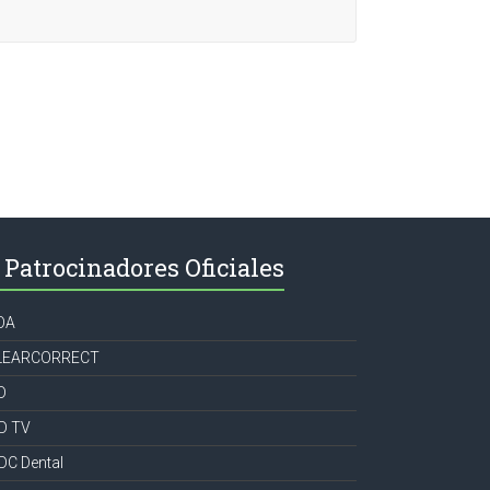
Patrocinadores Oficiales
OA
LEARCORRECT
D
CD TV
DC Dental