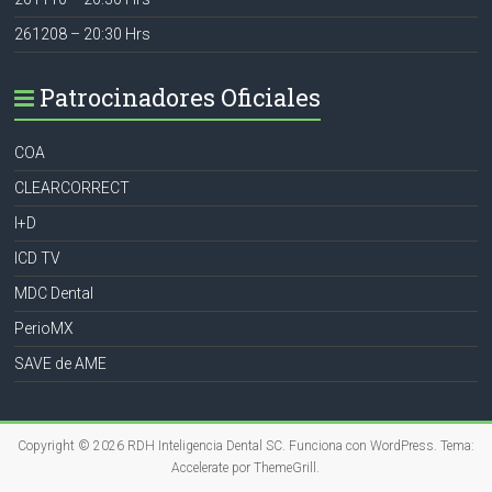
261208 – 20:30 Hrs
Patrocinadores Oficiales
COA
CLEARCORRECT
I+D
ICD TV
MDC Dental
PerioMX
SAVE de AME
Copyright © 2026
RDH Inteligencia Dental SC
. Funciona con
WordPress
. Tema:
Accelerate por
ThemeGrill
.