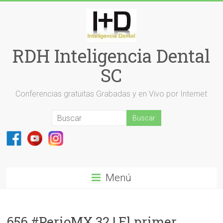
Saltar
al
contenido
RDH Inteligencia Dental
SC
Conferencias gratuitas Grabadas y en Vivo por Internet
Menú
656 #PerioMX 32 | El primer