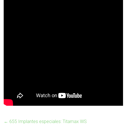
←
655 Implantes especiales: Titamax WS