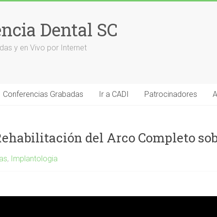
encia Dental SC
das y en Vivo por Internet
Conferencias Grabadas
Ir a CADI
Patrocinadores
A
 Rehabilitación del Arco Completo so
as
,
Implantologia