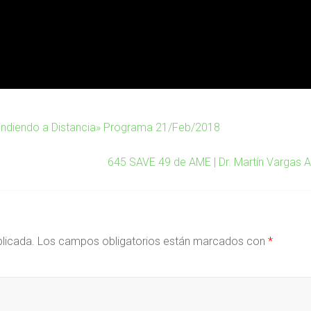
endiendo a Distancia» Programa 21/Feb/2018
645 SAVE 49 de AME | Dr. Martín Vargas 
blicada.
Los campos obligatorios están marcados con
*