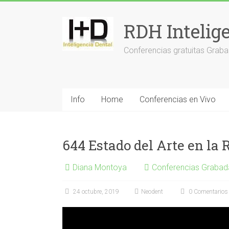
Saltar
al
RDH Intelig
contenido
Conferencias gratuitas Graba
Info
Home
Conferencias en Vivo
644 Estado del Arte en la
Diana Montoya
Conferencias Grabad
24 octubre, 2019
Neodent
0 Comentarios