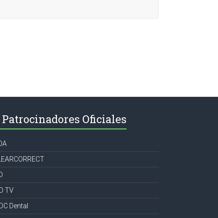
Patrocinadores Oficiales
OA
LEARCORRECT
D
CD TV
DC Dental