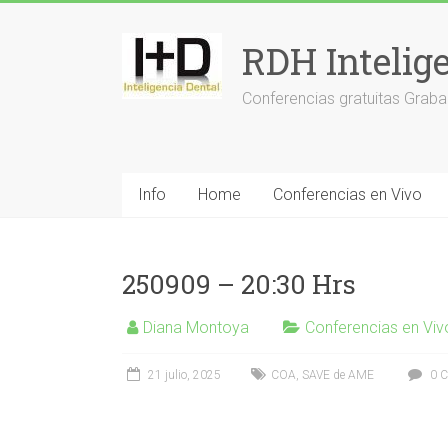
Saltar
al
RDH Intelig
contenido
Conferencias gratuitas Graba
Info
Home
Conferencias en Vivo
250909 – 20:30 Hrs
Diana Montoya
Conferencias en Viv
21 julio, 2025
COA
,
SAVE de AME
0 C