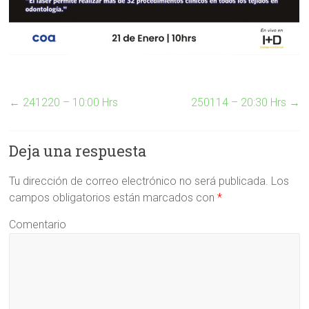
←
241220 – 10:00 Hrs
250114 – 20:30 Hrs
→
Deja una respuesta
Tu dirección de correo electrónico no será publicada.
Los
campos obligatorios están marcados con
*
Comentario