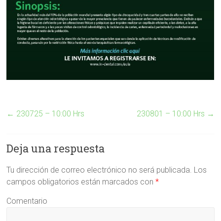
←
230725 – 10:00 Hrs
230801 – 10:00 Hrs
→
Deja una respuesta
Tu dirección de correo electrónico no será publicada.
Los
campos obligatorios están marcados con
*
Comentario