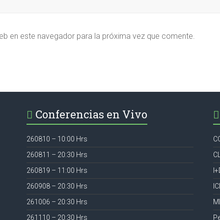
eb en este navegador para la próxima vez que comente.
Conferencias en Vivo
260810 – 10:00 Hrs
C
260811 – 20:30 Hrs
C
260819 – 11:00 Hrs
I+
260908 – 20:30 Hrs
I
261006 – 20:30 Hrs
M
261110 – 20:30 Hrs
P