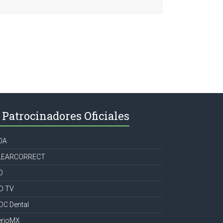
Patrocinadores Oficiales
OA
LEARCORRECT
D
CD TV
DC Dental
erioMX