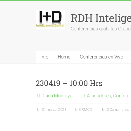
Saltar
al
RDH Intelig
contenido
Conferencias gratuitas Graba
Info
Home
Conferencias en Vivo
230419 – 10:00 Hrs
Diana Montoya
Alineadores
,
Conferen
31 marzo, 2023
ORMCO
0 Comentarios