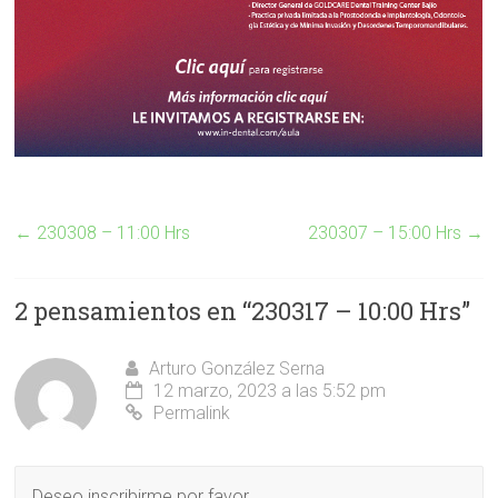
←
230308 – 11:00 Hrs
230307 – 15:00 Hrs
→
2 pensamientos en “
230317 – 10:00 Hrs
”
Arturo González Serna
12 marzo, 2023 a las 5:52 pm
Permalink
Deseo inscribirme por favor.