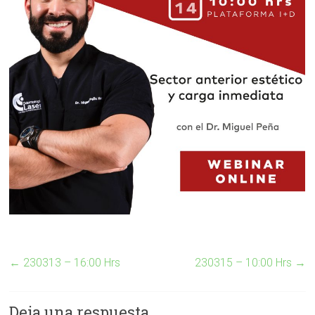
←
230313 – 16:00 Hrs
230315 – 10:00 Hrs
→
Deja una respuesta