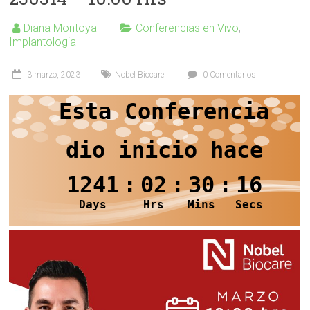
Diana Montoya
Conferencias en Vivo
,
Implantologia
3 marzo, 2023
Nobel Biocare
0 Comentarios