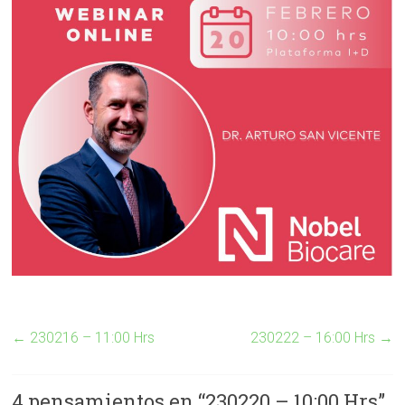
←
230216 – 11:00 Hrs
230222 – 16:00 Hrs
→
4 pensamientos en “
230220 – 10:00 Hrs
”