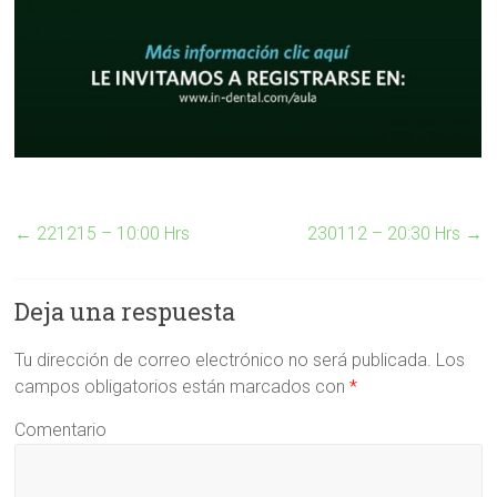
←
221215 – 10:00 Hrs
230112 – 20:30 Hrs
→
Deja una respuesta
Tu dirección de correo electrónico no será publicada.
Los
campos obligatorios están marcados con
*
Comentario