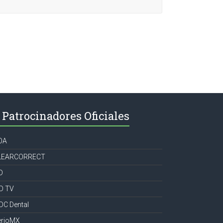
Patrocinadores Oficiales
OA
LEARCORRECT
D
CD TV
DC Dental
erioMX