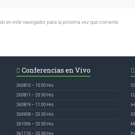
eb en este navegador para la próxima vez que comente.
Conferencias en Vivo
260810 – 10:00 Hrs
C
260811 – 20:30 Hrs
C
260819 – 11:00 Hrs
I+
260908 – 20:30 Hrs
I
261006 – 20:30 Hrs
M
261110 – 20:30 Hrs
P