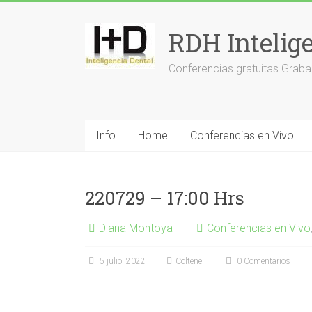
Saltar
al
RDH Intelig
contenido
Conferencias gratuitas Graba
Info
Home
Conferencias en Vivo
220729 – 17:00 Hrs
Diana Montoya
Conferencias en Vivo
5 julio, 2022
Coltene
0 Comentarios