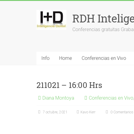
Saltar
al
RDH Intelig
contenido
Conferencias gratuitas Graba
Info
Home
Conferencias en Vivo
211021 – 16:00 Hrs
Diana Montoya
Conferencias en Vivo
7 octubre, 2021
Kavo Kerr
0 Comentarios