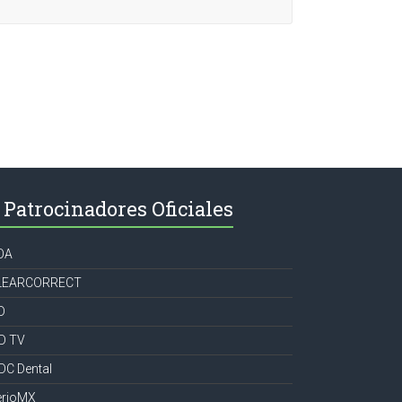
Patrocinadores Oficiales
OA
LEARCORRECT
D
CD TV
DC Dental
erioMX