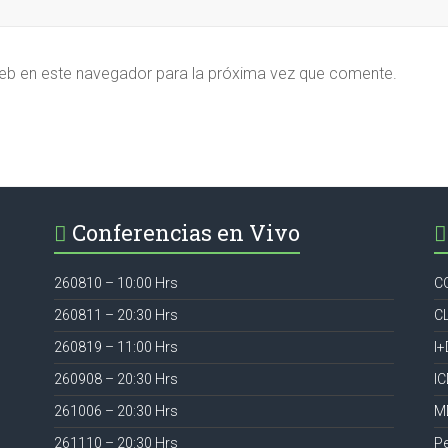
eb en este navegador para la próxima vez que comente.
Conferencias en Vivo
260810 – 10:00 Hrs
C
260811 – 20:30 Hrs
C
260819 – 11:00 Hrs
I+
260908 – 20:30 Hrs
I
261006 – 20:30 Hrs
M
261110 – 20:30 Hrs
P