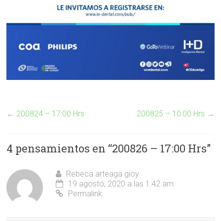
←
200824 – 17:00 Hrs
200825 – 10:00 Hrs
→
4 pensamientos en “
200826 – 17:00 Hrs
”
Rebeca arteaga gioy
19 agosto, 2020 a las 1:42 am
Permalink