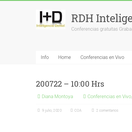
Saltar
al
RDH Intelig
contenido
Conferencias gratuitas Graba
Info
Home
Conferencias en Vivo
200722 – 10:00 Hrs
Diana Montoya
Conferencias en Vivo
9 julio, 2020
COA
2 comentarios