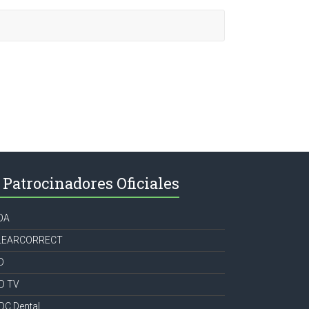
Patrocinadores Oficiales
OA
LEARCORRECT
D
CD TV
DC Dental