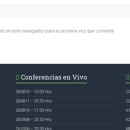
eb en este navegador para la próxima vez que comente.
Conferencias en Vivo
260810 – 10:00 Hrs
C
260811 – 20:30 Hrs
C
260819 – 11:00 Hrs
I+
260908 – 20:30 Hrs
I
261006 – 20:30 Hrs
M