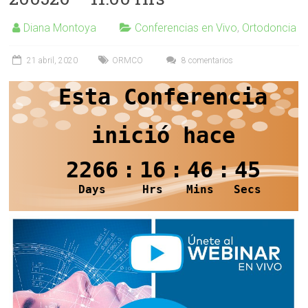
Diana Montoya
Conferencias en Vivo
,
Ortodoncia
21 abril, 2020
ORMCO
8 comentarios