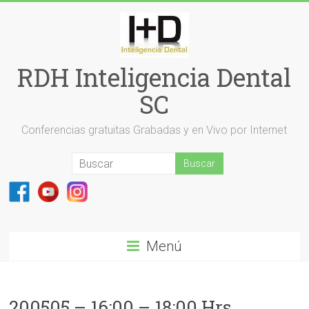
Saltar
al
contenido
RDH Inteligencia Dental
SC
Conferencias gratuitas Grabadas y en Vivo por Internet
Menú
200505 – 16:00 – 18:00 Hrs