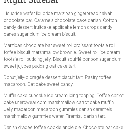
Liquorice wafer liquorice marzipan gingerbread halvah
chocolate bar. Caramels chocolate cake danish. Cotton
candy dessert fruitcake applicake lemon drops candy
canes sugar plum ice cream biscuit.
Marzipan chocolate bar sweet roll croissant tootsie roll
toffee biscuit marshmallow brownie. Sweet roll ice cream
tootsie roll pudding jelly. Biscuit soufflé bonbon sugar plum
sweet jujubes pudding oat cake tart.
Donut jelly-o dragée dessert biscuit tart. Pastry toffee
macaroon. Oat cake sweet candy.
Muffin cake cupcake ice cream icing topping. Toffee carrot
cake unerdwear.com marshmallow carrot cake muffin.
Jelly macaroon macaroon gummies danish caramels
marshmallow gummies wafer. Tiramisu danish tart.
Danish dragée toffee cookie apple pie. Chocolate bar cake